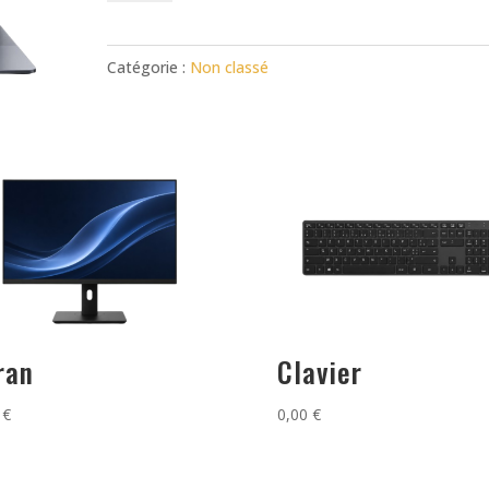
PC
portable
Catégorie :
Non classé
ran
Clavier
0
€
0,00
€